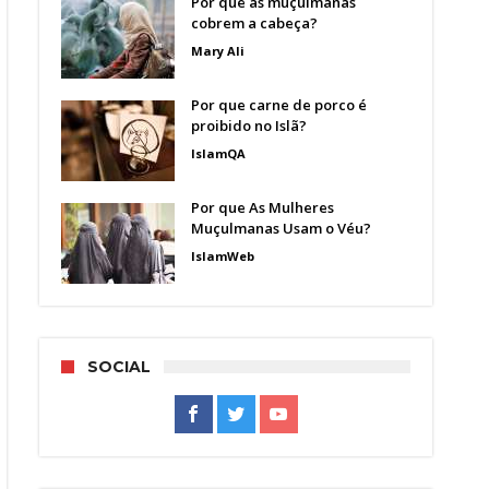
Por que as muçulmanas
cobrem a cabeça?
Mary Ali
Por que carne de porco é
proibido no Islã?
IslamQA
Por que As Mulheres
Muçulmanas Usam o Véu?
IslamWeb
SOCIAL