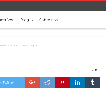
estões
Blog
Sobre nós
amadan!
nem mesmo agua
0
n Twitter