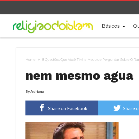
Básicos
Qu
Home
8 Questões Que Você Tinha Medo de Perguntar Sobre O R
nem mesmo agua
By
Adriana
Share on Facebook
Share o