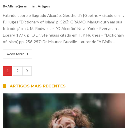
By
AllahsQuran
in :
Artigos
Falando sobre o Sagrado Alcorão, Goethe diz [Goethe – citado em T.
P. Huges “Dictionary of Islam”, p. 526]: GRAMO. Maragliouth em sua
Introdução a J. M. Rodwells – “O Alcorão”, Nova York – Everyman’s
Library, 1977, p: O Dr. Steingass citado em T. P. Hughes – “Dictionary
of Islam”, pp. 256-257: Dr. Maurice Bucaille – autor de “A Bíblia, …
Read More
1
2
ARTIGOS MAIS RECENTES