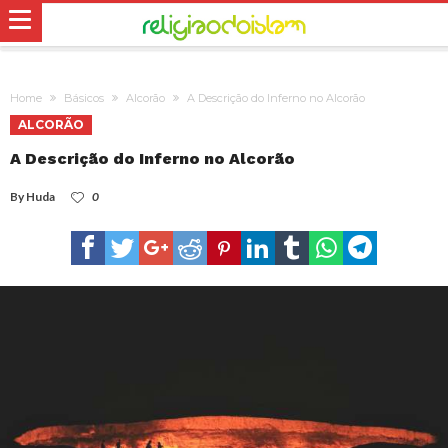
Home
Básicos
Alcorão
A Descrição do Inferno no Alcorão
ALCORÃO
A Descrição do Inferno no Alcorão
By
Huda
0