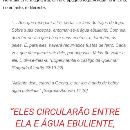
no entanto, é diferente.
“… Aos que renegam a Fé, cortar-se-lhes-ão trajes de fogo.
Sobre suas cabeças, entornar-se-á água ebuliente; Com ela,
derreter-se-á o que há em seus ventres, e, também, as
peles. E, para eles, haverá recurvados fustes de ferro. Cada
vez que desejarem sair dele, por angústia, fá-los-ão voltar a
ele. E dir-se-lhes-á: “Experimentai o castigo da Queima!”
[Sagrado Alcorão 22:19-22]
“Adiante dele, estará a Geena, e ser-lhe-á dado de beber
água putrefata.” [Sagrado Alcorão 14:16]
“ELES CIRCULARÃO ENTRE
ELA E ÁGUA EBULIENTE,