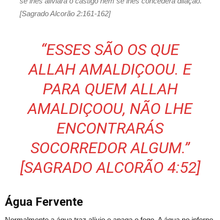
se lhes aliviará o castigo nem se lhes concederá dilação.”
[Sagrado Alcorão 2:161-162]
“ESSES SÃO OS QUE
ALLAH AMALDIÇOOU. E
PARA QUEM ALLAH
AMALDIÇOOU, NÃO LHE
ENCONTRARÁS
SOCORREDOR ALGUM.”
[SAGRADO ALCORÃO 4:52]
Água Fervente
Normalmente a água traz alívio e apaga o fogo. A água no inferno,