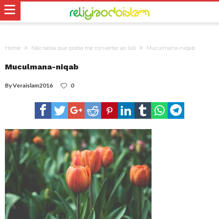
Home
Não sabia que podia me converter ao Islã
Muculmana-niqab
Muculmana-niqab
By
Veraislam2016
0