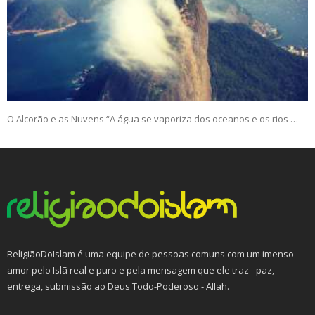
O Alcorão e as Nuvens “A água se vaporiza dos oceanos e os rios …
ReligiãoDoIslam é uma equipe de pessoas comuns com um imenso
amor pelo Islã real e puro e pela mensagem que ele traz - paz,
entrega, submissão ao Deus Todo-Poderoso - Allah.