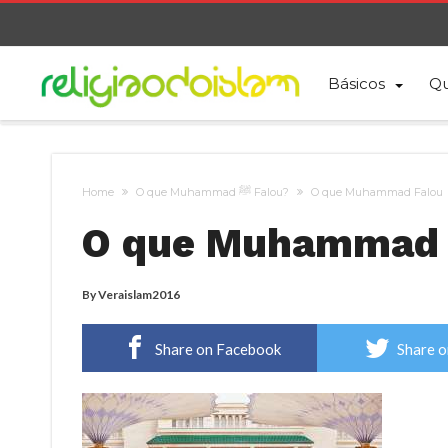
Básicos
Qu
Home
O que Muhammad ﷺ Falou?
O que Muhammad Falou
O que Muhammad 
By
Veraislam2016
Share on Facebook
Share o