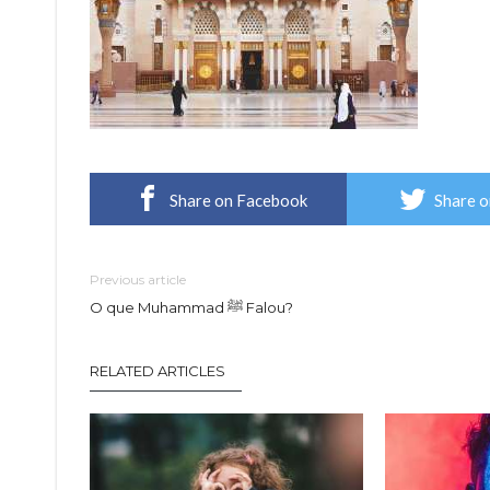
Share on Facebook
Share o
Previous article
O que Muhammad ﷺ Falou?
RELATED ARTICLES