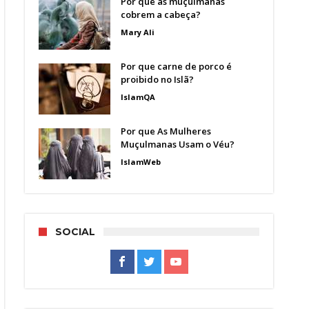
Por que as muçulmanas
cobrem a cabeça?
Mary Ali
Por que carne de porco é
proibido no Islã?
IslamQA
Por que As Mulheres
Muçulmanas Usam o Véu?
IslamWeb
SOCIAL