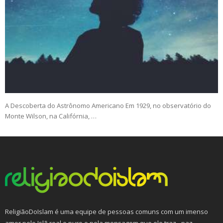
A Descoberta do Astrônomo Americano Em 1929, no observatório do
Monte Wilson, na Califórnia, …
ReligiãoDoIslam é uma equipe de pessoas comuns com um imenso