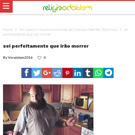
Home
Pai Adotivo Muçulmano Cuida de Crianças Doentes Terminais
sei
perfeitamente que irão morrer
sei perfeitamente que irão morrer
By
Veraislam2016
0