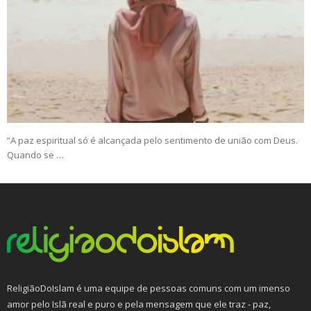
“A paz espiritual só é alcançada pelo sentimento de união com Deus.
Quando se …
ReligiãoDoIslam é uma equipe de pessoas comuns com um imenso
amor pelo Islã real e puro e pela mensagem que ele traz - paz,