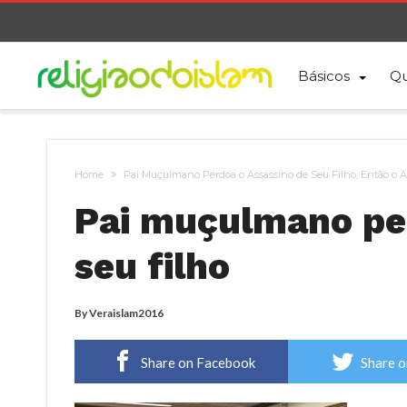
Básicos
Qu
Home
Pai Muçulmano Perdoa o Assassino de Seu Filho, Então o A
Pai muçulmano pe
seu filho
By
Veraislam2016
Share on Facebook
Share o