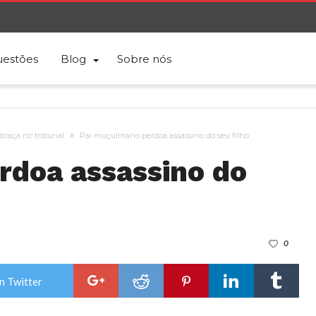
estões
Blog
Sobre nós
braça no tribunal
Pai muçulmano perdoa assassino do seu filho
rdoa assassino do
0
n Twitter