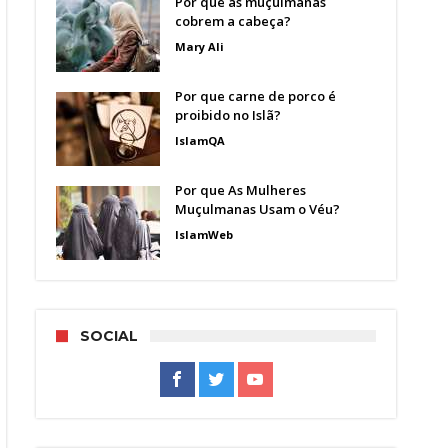
Por que as muçulmanas
cobrem a cabeça?
Mary Ali
Por que carne de porco é
proibido no Islã?
IslamQA
Por que As Mulheres
Muçulmanas Usam o Véu?
IslamWeb
SOCIAL