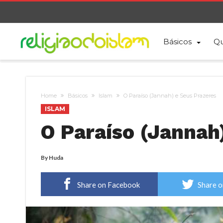
Básicos
Qu
Home
Básicos
Islam
O Paraíso (Jannah) e Seus Prazeres
ISLAM
O Paraíso (Jannah
By
Huda
Share on Facebook
Share o