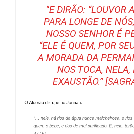
“E DIRÃO: “LOUVOR A
PARA LONGE DE NÓS,
NOSSO SENHOR É P
“ELE É QUEM, POR SE
A MORADA DA PERMA
NOS TOCA, NELA,
EXAUSTÃO.” [SAGR
O Alcorão diz que no Jannah:
“… nele, há rios de água nunca malcheirosa, e rios de
quem o bebe, e rios de mel purificado. E, nele, terã
47:15]