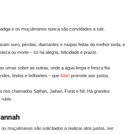
fadiga e os muçulmanos nunca são convidados a sair.
am ouro, pérolas, diamantes e roupas feitas da melhor seda, e
teza ou morte – só há alegria, felicidade e prazer.
as umas sobre as outras, onde a água limpa e fresca flui
des, lindos e brilhantes – que
Allah
promete aos justos.
o rios chamados Saihan, Jaihan, Furat e Nil. Há grandes
 rubis.
Jannah
os muçulmanos são solicitados a realizar atos justos, ser