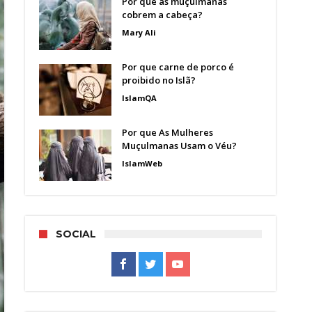
Por que as muçulmanas
cobrem a cabeça?
Mary Ali
Por que carne de porco é
proibido no Islã?
IslamQA
Por que As Mulheres
Muçulmanas Usam o Véu?
IslamWeb
SOCIAL