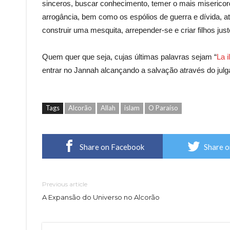
sinceros, buscar conhecimento, temer o mais misericordi
arrogância, bem como os espólios de guerra e dívida, 
construir uma mesquita, arrepender-se e criar filhos just
Quem quer que seja, cujas últimas palavras sejam “
La i
entrar no Jannah alcançando a salvação através do jul
Tags
Alcorão
Allah
islam
O Paraíso
Share on Facebook
Share o
Previous article
A Expansão do Universo no Alcorão