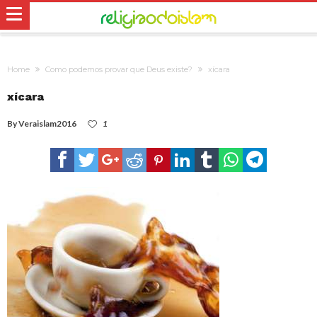
Home
Como podemos provar que Deus existe?
xícara
xícara
By
Veraislam2016
1