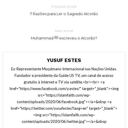
Previous article
7 Razões para Ler o Sagrado Alcorão
Next article
Muhammad ﷺ escreveu o Alcorão?
YUSUF ESTES
Ex-Representante Muçulmano Internacional nas Nações Unidas.
Fundador e presidente da Guide US TV, um canal de acesso
gratuito à Internet e TV via satélite.<br><br> <a
href="https://www.facebook.com/y.estes/" target="_blank"><img
src="https://islamfaith.com/wp-
content/uploads/2020/06/facebook.jpg"></a>&nbsp <a
href="https://twitter.com/yusufestes?lang=en" target="_blank">
<img src="https://islamfaith.com/wp-
content/uploads/2020/06/twitter.jpg"></a>&nbsp