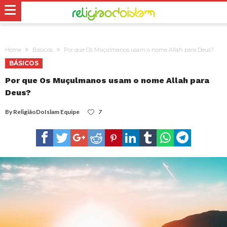
Home
Básicos
Por que Os Muçulmanos usam o nome Allah para Deus?
BÁSICOS
Por que Os Muçulmanos usam o nome Allah para
Deus?
By
ReligiãoDoIslam Equipe
7