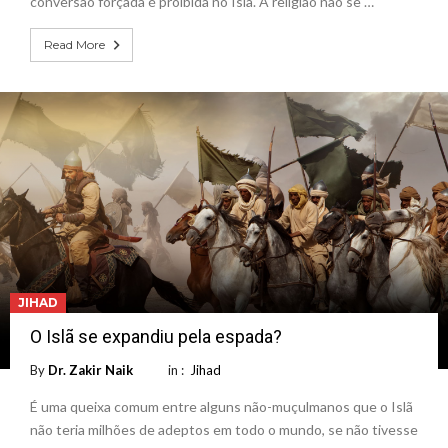
conversão forçada é proibida no Islã. A religião não se …
Read More
JIHAD
O Islã se expandiu pela espada?
By
Dr. Zakir Naik
in :
Jihad
É uma queixa comum entre alguns não-muçulmanos que o Islã
não teria milhões de adeptos em todo o mundo, se não tivesse