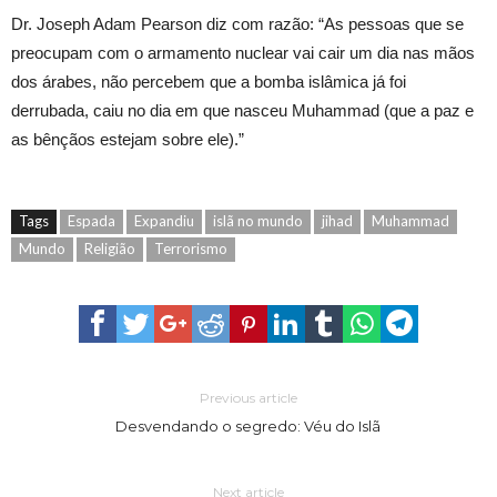
Dr. Joseph Adam Pearson diz com razão: “As pessoas que se
preocupam com o armamento nuclear vai cair um dia nas mãos
dos árabes, não percebem que a bomba islâmica já foi
derrubada, caiu no dia em que nasceu Muhammad (que a paz e
as bênçãos estejam sobre ele).”
Tags
Espada
Expandiu
islã no mundo
jihad
Muhammad
Mundo
Religião
Terrorismo
Previous article
Desvendando o segredo: Véu do Islã
Next article