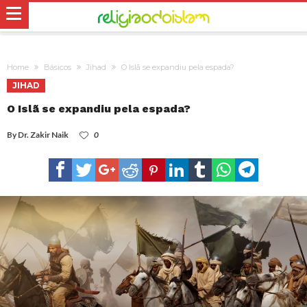
Home
Básicos
Jihad
O Islã se expandiu pela espada?
JIHAD
O Islã se expandiu pela espada?
By
Dr. Zakir Naik
0