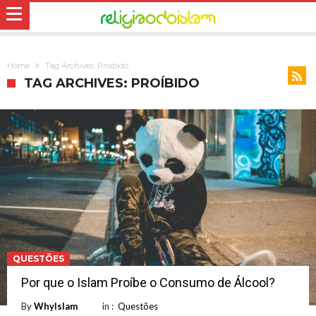
Home
Tag Archives: Proíbido
TAG ARCHIVES: PROÍBIDO
QUESTÕES
Por que o Islam Proíbe o Consumo de Álcool?
By
WhyIslam
in :
Questões