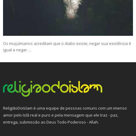
Os muçulmanos acreditam que o diabo existe, negar sua existência é
igual a negar …
ReligiãoDoIslam é uma equipe de pessoas comuns com um imenso
amor pelo Islã real e puro e pela mensagem que ele traz - paz,
entrega, submissão ao Deus Todo-Poderoso - Allah.