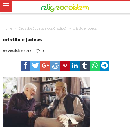
Home
Deus dos Judeus e dos Cristãos?
cristão e judeus
cristão e judeus
By
Veraislam2016
1