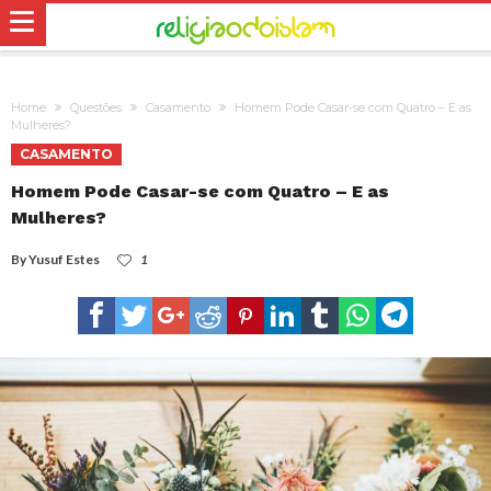
Home
Questões
Casamento
Homem Pode Casar-se com Quatro – E as
Mulheres?
CASAMENTO
Homem Pode Casar-se com Quatro – E as
Mulheres?
By
Yusuf Estes
1