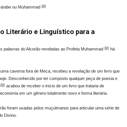
8. Não poderia ter sido produzido por um árabe, um não-árabe ou Muhammad ﷺ
 Literário e Linguístico para a
 palavras do Alcorão reveladas ao Profeta Muhammad ﷺ há
je. Desconhecido por ter composto qualquer peça de poesia e
e
 e economia em um gênero totalmente novo e forma literária.
Alcorão foram usadas pelos muçulmanos para articular uma série de
o Divino.