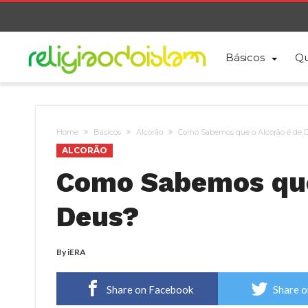
Básicos
Qu
Home
Básicos
Alcorão
Como Sabemos que o Alcorão é de 
ALCORÃO
Como Sabemos que
Deus?
By
iERA
Share on Facebook
Share o