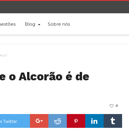
estões
Blog
Sobre nós
Deus?
 o Alcorão é de
0
n Twitter