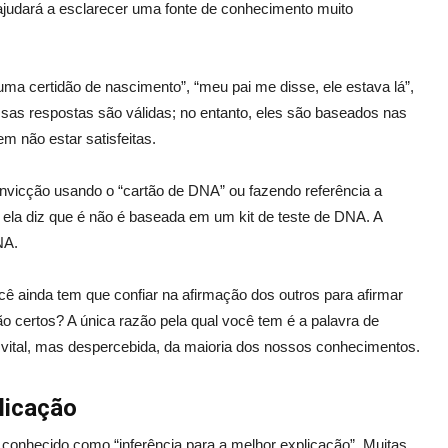
 ajudará a esclarecer uma fonte de conhecimento muito
ma certidão de nascimento”, “meu pai me disse, ele estava lá”,
Essas respostas são válidas; no entanto, eles são baseados nas
m não estar satisfeitas.
nvicção usando o “cartão de DNA” ou fazendo referência a
ela diz que é não é baseada em um kit de teste de DNA. A
NA.
 ainda tem que confiar na afirmação dos outros para afirmar
o certos? A única razão pela qual você tem é a palavra de
 vital, mas despercebida, da maioria dos nossos conhecimentos.
licação
conhecido como “inferência para a melhor explicação”. Muitas