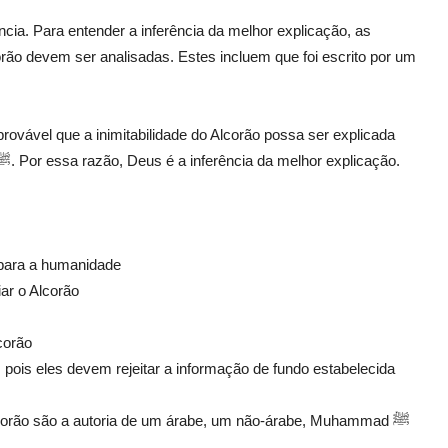
cia. Para entender a inferência da melhor explicação, as
orão devem ser analisadas. Estes incluem que foi escrito por um
rovável que a inimitabilidade do Alcorão possa ser explicada
atribuindo-o a um árabe, um não-árabe ou Muhammad ﷺ. Por essa razão, Deus é a inferência da melhor explicação.
o para a humanidade
ar o Alcorão
corão
pois eles devem rejeitar a informação de fundo estabelecida
Alcorão são a autoria de um árabe, um não-árabe, Muhammad ﷺ