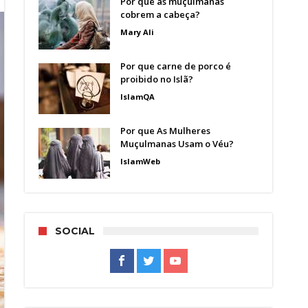
Por que as muçulmanas
cobrem a cabeça?
Mary Ali
Por que carne de porco é
proibido no Islã?
IslamQA
Por que As Mulheres
Muçulmanas Usam o Véu?
IslamWeb
SOCIAL