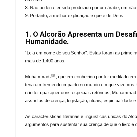
9. Portanto, a melhor explicação é que é de Deus
1. O Alcorão Apresenta um Desafio
Humanidade.
“Leia em nome de seu Senhor”. Estas foram as primeiras
mais de 1.400 anos.
Muhammad ﷺ, que era conhecido por ter meditado em uma caverna fora de Meca, recebeu a revelação de um livro que
teria um tremendo impacto no mundo em que vivemos ho
não ter quaisquer dons especiais retóricos, Muhammad ﷺ acabou de receber o início de um livro que trataria d
assuntos de crença, legislação, rituais, espiritualidade
As características literárias e lingüísticas únicas do 
argumentos para sustentar sua crença de que o livro é d