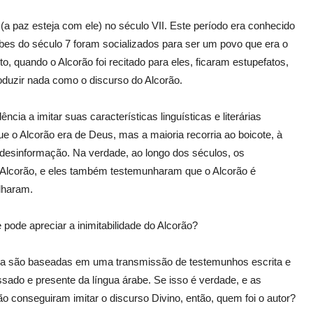
a paz esteja com ele) no século VII. Este período era conhecido
rabes do século 7 foram socializados para ser um povo que era o
, quando o Alcorão foi recitado para eles, ficaram estupefatos,
oduzir nada como o discurso do Alcorão.
ncia a imitar suas características linguísticas e literárias
e o Alcorão era de Deus, mas a maioria recorria ao boicote, à
 desinformação. Na verdade, ao longo dos séculos, os
o Alcorão, e eles também testemunharam que o Alcorão é
alharam.
pode apreciar a inimitabilidade do Alcorão?
ima são baseadas em uma transmissão de testemunhos escrita e
sado e presente da língua árabe. Se isso é verdade, e as
 conseguiram imitar o discurso Divino, então, quem foi o autor?