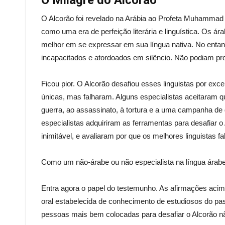
O Milagre do Alcorão
O Alcorão foi revelado na Arábia ao Profeta Muhammad (
como uma era de perfeição literária e linguística. Os á
melhor em se expressar em sua língua nativa. No entanto
incapacitados e atordoados em silêncio. Não podiam pr
Ficou pior. O Alcorão desafiou esses linguistas por excelê
únicas, mas falharam. Alguns especialistas aceitaram qu
guerra, ao assassinato, à tortura e a uma campanha de
especialistas adquiriram as ferramentas para desafiar 
inimitável, e avaliaram por que os melhores linguistas f
Como um não-árabe ou não especialista na língua árabe 
Entra agora o papel do testemunho. As afirmações ac
oral estabelecida de conhecimento de estudiosos do pas
pessoas mais bem colocadas para desafiar o Alcorão não